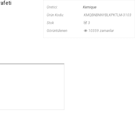
afeti
Üretici:
Kemique
Ürün Kodu:
KMQBNBNNYBLKPKTLM-3103
Stok
3
Görüntülenen
10359 zamanlar