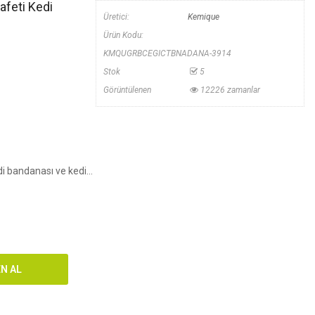
afeti Kedi
Üretici:
Kemique
Ürün Kodu:
KMQUGRBCEGICTBNADANA-3914
Stok
5
Görüntülenen
12226 zamanlar
i bandanası ve kedi...