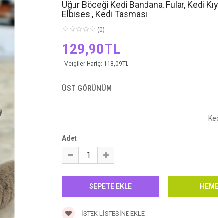
Uğur Böceği Kedi Bandana, Fular, Kedi Kıy
Elbisesi, Kedi Tasması
(0)
129,90TL
Vergiler Hariç:
118,09TL
ÜST GÖRÜNÜM
Ked
Adet
İSTEK LISTESINE EKLE