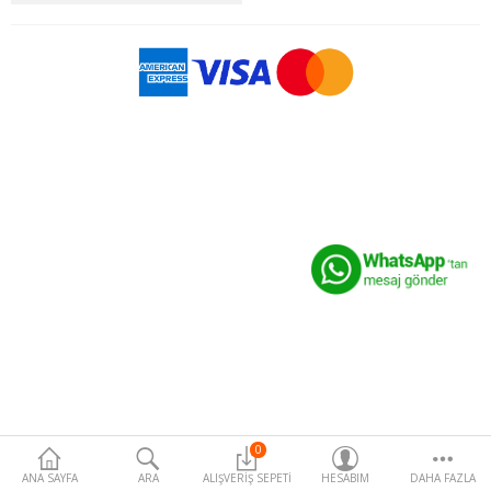
Para Birimi
0
ANA SAYFA
ARA
ALIŞVERIŞ SEPETI
HESABIM
DAHA FAZLA