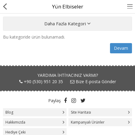
Yün Elbiseler
Daha Fazla Kategori
Bu kategoride ürün bulunamadı.
BASINDA BİZ
Devam
KÖPEKLER İÇİN
KEDİLER İÇİN
YARDIMA IHTIYACINIZ VARMI?
AKSESUAR
+90 (530) 951 20 35
Bize E-posta Gönder
BLOG
Paylaş
BEDEN YARDIMI
Blog
Site Haritası
Hakkımızda
Kampanyalı Ürünler
Karşılaştır
A. Listem (0)
Hediye Çeki