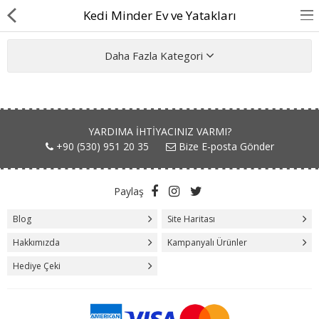
Kedi Minder Ev ve Yatakları
Daha Fazla Kategori
BASINDA BİZ
YARDIMA IHTIYACINIZ VARMI?
KÖPEKLER İÇİN
+90 (530) 951 20 35
Bize E-posta Gönder
KEDİLER İÇİN
Paylaş
AKSESUAR
Blog
Site Haritası
BLOG
Hakkımızda
Kampanyalı Ürünler
BEDEN YARDIMI
Hediye Çeki
Karşılaştır
A. Listem (0)