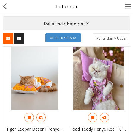
Tulumlar
Daha Fazla Kategori
FILTRELI ARA
BASINDA BİZ
KÖPEKLER İÇİN
KEDİLER İÇİN
AKSESUAR
BLOG
BEDEN YARDIMI
Karşılaştır
A. Listem (0)
Tiger Leopar Desenli Penye Kedi Tulum Yastık Uyku Takımı | Tüy Dökülmesini Azaltmaya Yardımcı | Yumuşak & Rahat Kedi Kıyafeti
Toad Teddy Penye Kedi Tulum Ve Yastık Takım Uyku Seti