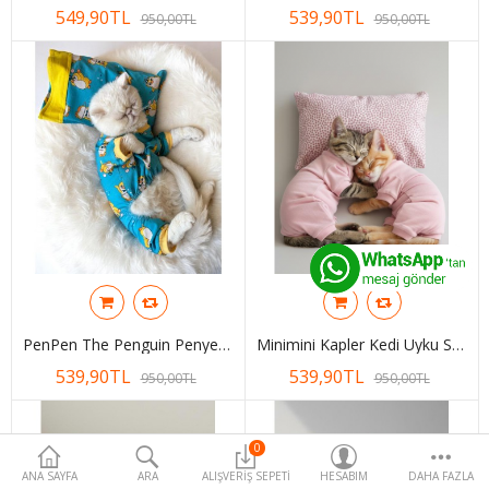
549,90TL
539,90TL
Para Birimi
950,00TL
950,00TL
PenPen The Penguin Penye Tulum Yastık Takım Uyku Set Kedi Tulum Elbise
Minimini Kapler Kedi Uyku Seti | Penye Kedi Tulum Ve Mini Yastık Takımı | Pamuklu | Tüy Dökülmesini Azaltır |
539,90TL
539,90TL
950,00TL
950,00TL
0
ANA SAYFA
ARA
ALIŞVERIŞ SEPETI
HESABIM
DAHA FAZLA