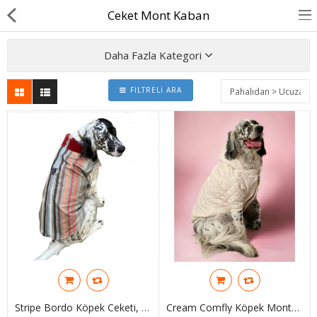
Ceket Mont Kaban
Daha Fazla Kategori
FILTRELI ARA
BASINDA BİZ
KÖPEKLER İÇİN
KEDİLER İÇİN
AKSESUAR
BLOG
BEDEN YARDIMI
Karşılaştır
A. Listem (0)
Stripe Bordo Köpek Ceketi, Orta Ve Büyük Irklar Için
Cream Comfly Köpek Montu, Orta Ve Büyük Irklar Için