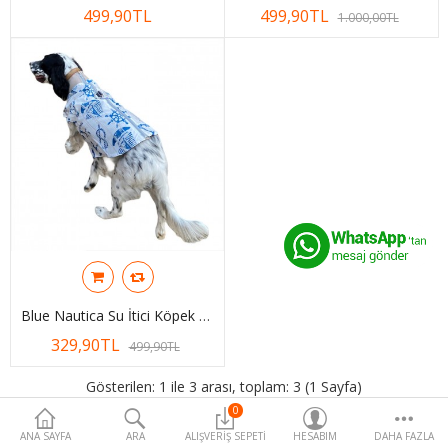
499,90TL
499,90TL
Para Birimi
1.000,00TL
Blue Nautica Su İtici Köpek Yağmurluğu ,Orta Ve Büyük Irklar İçin
329,90TL
499,90TL
Gösterilen: 1 ile 3 arası, toplam: 3 (1 Sayfa)
0
ANA SAYFA
ARA
ALIŞVERIŞ SEPETI
HESABIM
DAHA FAZLA