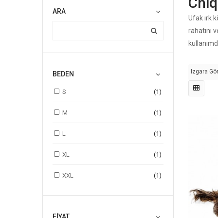
Chiq
ARA
Ufak ırk k
rahatını 
kullanımd
Izgara Gö
BEDEN
S
(1)
M
(1)
L
(1)
XL
(1)
XXL
(1)
FIYAT