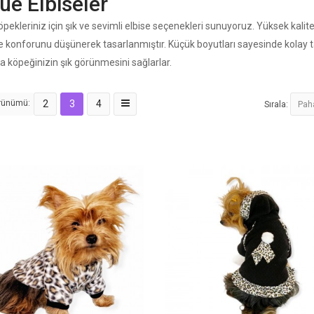
ue Elbiseler
öpekleriniz için şık ve sevimli elbise seçenekleri sunuyoruz. Yüksek kalit
ve konforunu düşünerek tasarlanmıştır. Küçük boyutları sayesinde kolay t
a köpeğinizin şık görünmesini sağlarlar.
rünümü:
2
3
4
Sırala: