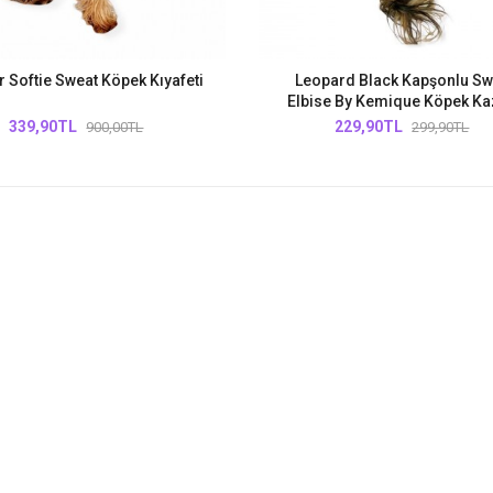
 Softie Sweat Köpek Kıyafeti
Leopard Black Kapşonlu Sw
Elbise By Kemique Köpek Ka
339,90TL
229,90TL
900,00TL
299,90TL