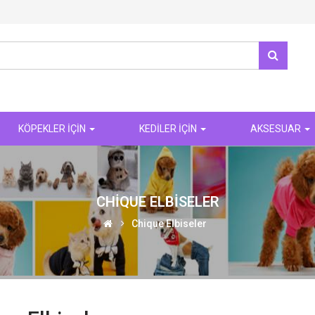
KÖPEKLER İÇİN
KEDİLER İÇİN
AKSESUAR
CHIQUE ELBISELER
Chique Elbiseler