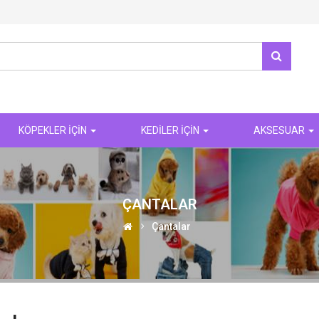
KÖPEKLER İÇİN
KEDİLER İÇİN
AKSESUAR
ÇANTALAR
Çantalar