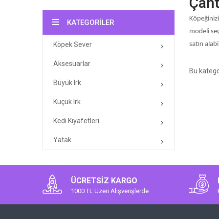
Çant
Köpeğinizi
KATEGORILER
modeli seç
Köpek Sever
satın alabi
Aksesuarlar
Bu katego
Büyük Irk
Küçük Irk
Kedi Kıyafetleri
Yatak
ÜCRETSIZ KARGO
1000 TL Üzeri Alışverişlerde