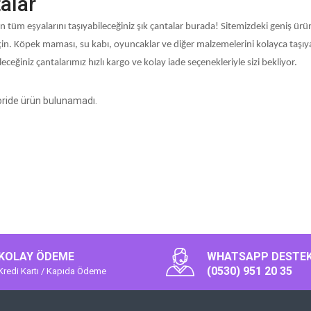
alar
n tüm eşyalarını taşıyabileceğiniz şık çantalar burada! Sitemizdeki geniş ür
in. Köpek maması, su kabı, oyuncaklar ve diğer malzemelerini kolayca taşıyab
leceğiniz çantalarımız hızlı kargo ve kolay iade seçenekleriyle sizi bekliyor.
ride ürün bulunamadı.
KOLAY ÖDEME
WHATSAPP DESTE
(0530) 951 20 35
Kredi Kartı / Kapıda Ödeme