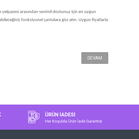
ün yelpazesi arasından sevimli dostunuz için en uygun
ileceğiniz fonksiyonel çantalara göz atın. Uygun fiyatlarla
DEVAM
K
ÜRÜN İADESI
Her Koşulda Ürün İade Garantisi