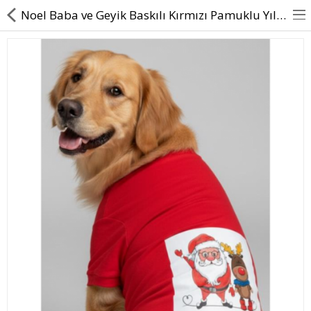
Noel Baba ve Geyik Baskılı Kırmızı Pamuklu Yılbaşı Köpek Tişörtü | Orta ve Büyük Irklar İçin
BASINDA BİZ
KÖPEKLER İÇİN
KEDİLER İÇİN
AKSESUAR
BLOG
BEDEN YARDIMI
Karşılaştır
A. Listem (0)