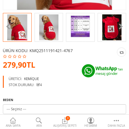
Para Birimi
ÜRÜN KODU:
KMQ2511191421-4767
279,90TL
ÜRETICI:
KEMIQUE
STOK DURUMU:
4
BEDEN
0
ANA SAYFA
ARA
ALIŞVERIŞ SEPETI
HESABIM
DAHA FAZLA