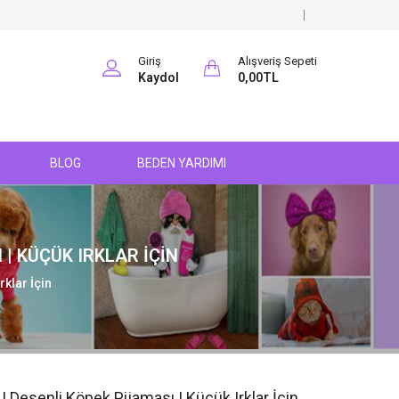
Giriş
Alışveriş Sepeti
Kaydol
0,00TL
BLOG
BEDEN YARDIMI
| KÜÇÜK IRKLAR İÇIN
klar İçin
Desenli Köpek Pijaması | Küçük Irklar İçin