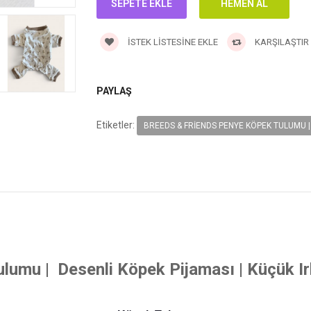
İSTEK LISTESINE EKLE
KARŞILAŞTIR
PAYLAŞ
Etiketler:
BREEDS & FRIENDS PENYE KÖPEK TULUMU | 
umu | Desenli Köpek Pijaması | Küçük Irk