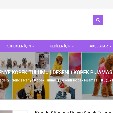
KÖPEKLER İÇİN
KEDİLER İÇİN
AKSESUAR
ENYE KÖPEK TULUMU | DESENLI KÖPEK PIJAMASI 
eds & Friends Penye Köpek Tulumu | Desenli Köpek Pijaması | Küçük Ir
Breeds & Friends Penye Köpek Tulumu | 