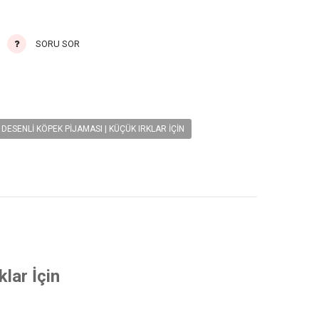
SORU SOR
DESENLI KÖPEK PIJAMASI | KÜÇÜK IRKLAR İÇIN
lar İçin