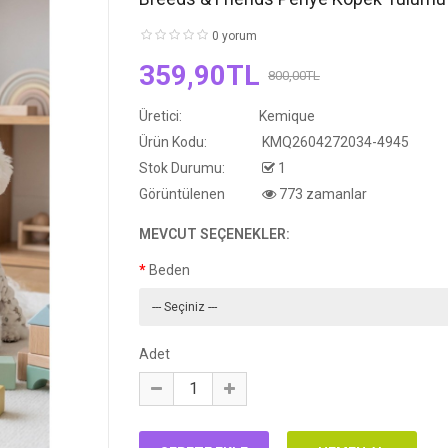
0 yorum
359,90TL
800,00TL
Üretici:
Kemique
Ürün Kodu:
KMQ2604272034-4945
Stok Durumu:
1
Görüntülenen
773 zamanlar
MEVCUT SEÇENEKLER:
Beden
Adet