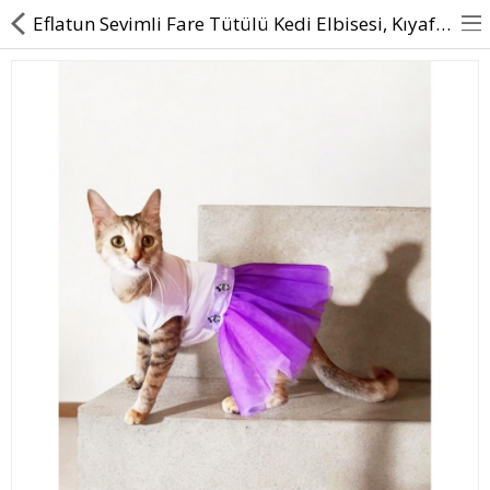
Eflatun Sevimli Fare Tütülü Kedi Elbisesi, Kıyafeti Tutu
BASINDA BİZ
KÖPEKLER İÇİN
KEDİLER İÇİN
AKSESUAR
BLOG
BEDEN YARDIMI
Karşılaştır
A. Listem (0)