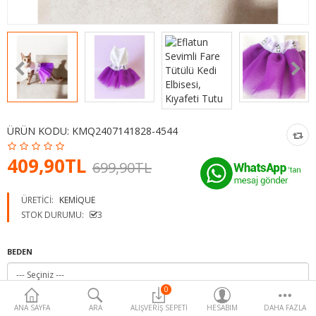
Para Birimi
ÜRÜN KODU:
KMQ2407141828-4544
409,90TL
699,90TL
ÜRETICI:
KEMIQUE
STOK DURUMU:
3
BEDEN
0
ANA SAYFA
ARA
ALIŞVERIŞ SEPETI
HESABIM
DAHA FAZLA