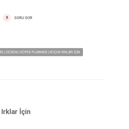
SORU SOR
| DESENLI KÖPEK PIJAMASI | KÜÇÜK IRKLAR İÇIN
rklar İçin