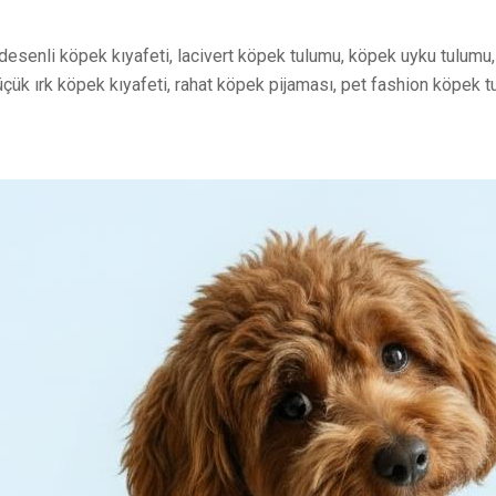
esenli köpek kıyafeti, lacivert köpek tulumu, köpek uyku tulumu,
üçük ırk köpek kıyafeti, rahat köpek pijaması, pet fashion köpek t