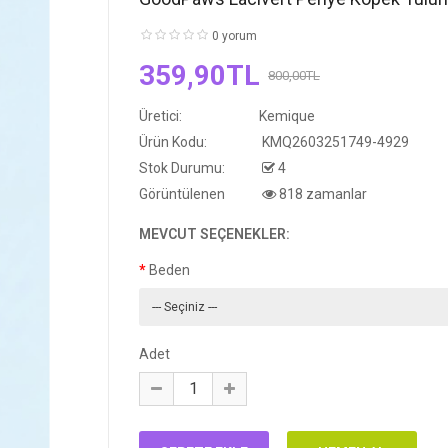
0 yorum
359,90TL
800,00TL
Üretici:
Kemique
Ürün Kodu:
KMQ2603251749-4929
Stok Durumu:
4
Görüntülenen
818 zamanlar
MEVCUT SEÇENEKLER:
Beden
Adet