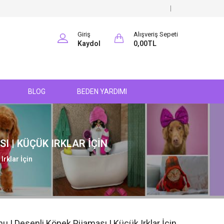
Giriş
Alışveriş Sepeti
Kaydol
0,00TL
BLOG
BEDEN YARDIMI
 | KÜÇÜK IRKLAR İÇIN
rklar İçin
| Desenli Köpek Pijaması | Küçük Irklar İçin