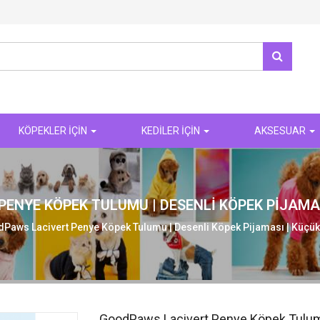
KÖPEKLER İÇİN
KEDİLER İÇİN
AKSESUAR
ENYE KÖPEK TULUMU | DESENLI KÖPEK PIJAMASI
Paws Lacivert Penye Köpek Tulumu | Desenli Köpek Pijaması | Küçük I
GoodPaws Lacivert Penye Köpek Tulumu 