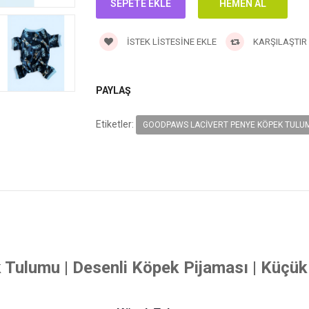
İSTEK LISTESINE EKLE
KARŞILAŞTIR
PAYLAŞ
Etiketler:
GOODPAWS LACIVERT PENYE KÖPEK TULUMU 
ulumu | Desenli Köpek Pijaması | Küçük I