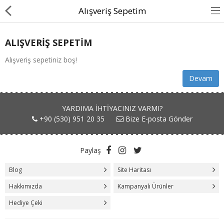
Alışveriş Sepetim
ALIŞVERIŞ SEPETIM
Alışveriş sepetiniz boş!
BASINDA BİZ
Devam
KÖPEKLER İÇİN
YARDIMA IHTIYACINIZ VARMI?
KEDİLER İÇİN
+90 (530) 951 20 35
Bize E-posta Gönder
AKSESUAR
Paylaş
BLOG
Blog
Site Haritası
BEDEN YARDIMI
Hakkımızda
Kampanyalı Ürünler
Hediye Çeki
Karşılaştır
A. Listem (0)