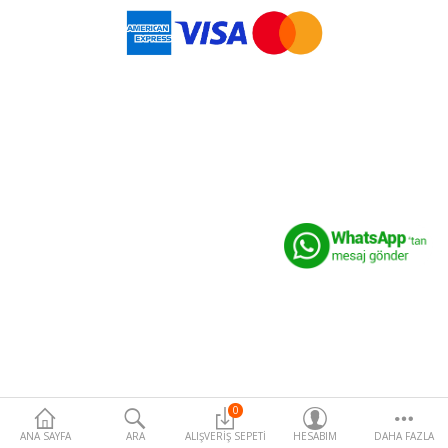
Para Birimi
0
ANA SAYFA
ARA
ALIŞVERIŞ SEPETI
HESABIM
DAHA FAZLA