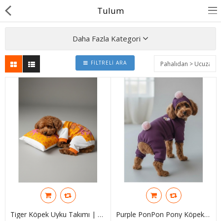
Tulum
Daha Fazla Kategori
FILTRELI ARA
BASINDA BİZ
KÖPEKLER İÇİN
KEDİLER İÇİN
AKSESUAR
BLOG
BEDEN YARDIMI
Karşılaştır
A. Listem (0)
Tiger Köpek Uyku Takımı | Pamuklu Penye Köpek Tulumu Ve Mini Yastık | Küçük Irklar İçin | Tüy Dökülmesini Azaltır
Purple PonPon Pony Köpek Tulumu & Bere Takımı | Şardonlu Polar Kumaş | Küçük Irk Köpekler İçin | Tüy Dökülmesini Azaltır