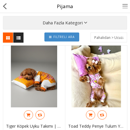
Pijama
Daha Fazla Kategori
FILTRELI ARA
BASINDA BİZ
KÖPEKLER İÇİN
KEDİLER İÇİN
AKSESUAR
BLOG
BEDEN YARDIMI
Karşılaştır
A. Listem (0)
Tiger Köpek Uyku Takımı | Pamuklu Penye Köpek Tulumu Ve Mini Yastık | Küçük Irklar İçin | Tüy Dökülmesini Azaltır
Toad Teddy Penye Tulum Yastık Takım Uyku Set Köpek Tulum Elbise