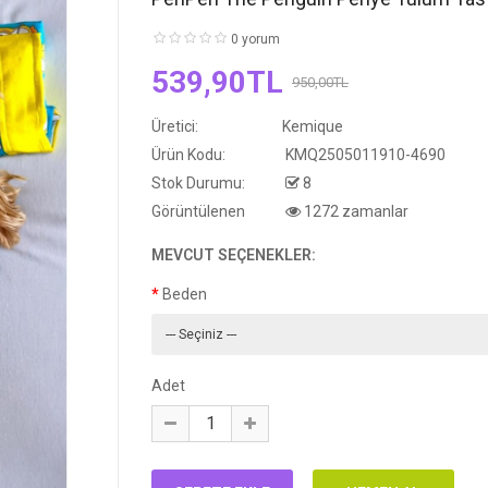
0 yorum
539,90TL
950,00TL
Üretici:
Kemique
Ürün Kodu:
KMQ2505011910-4690
Stok Durumu:
8
Görüntülenen
1272 zamanlar
MEVCUT SEÇENEKLER:
Beden
Adet