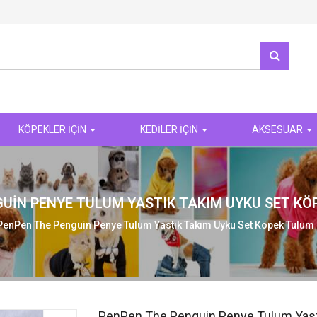
KÖPEKLER İÇİN
KEDİLER İÇİN
AKSESUAR
UIN PENYE TULUM YASTIK TAKIM UYKU SET KÖ
PenPen The Penguin Penye Tulum Yastık Takım Uyku Set Köpek Tulum 
PenPen The Penguin Penye Tulum Yast