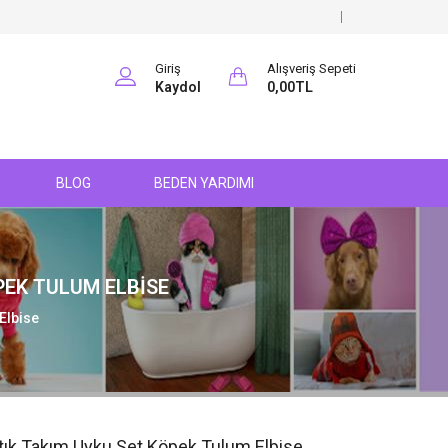
Giriş
Alışveriş Sepeti
Kaydol
0,00TL
BLOG
BEDEN YARDIMI
PEK TULUM ELBISE
Elbise
ık Takım Uyku Set Köpek Tulum Elbise