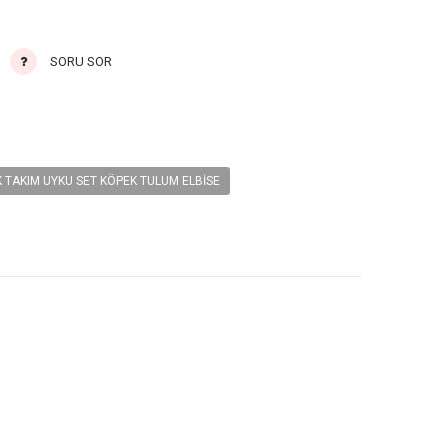
SORU SOR
 TAKIM UYKU SET KÖPEK TULUM ELBISE