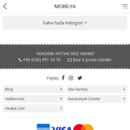
MOBİLYA
Daha Fazla Kategori
BASINDA BİZ
YARDIMA IHTIYACINIZ VARMI?
KÖPEKLER İÇİN
+90 (530) 951 20 35
Bize E-posta Gönder
KEDİLER İÇİN
Paylaş
AKSESUAR
Blog
Site Haritası
BLOG
Hakkımızda
Kampanyalı Ürünler
BEDEN YARDIMI
Hediye Çeki
Karşılaştır
A. Listem (0)