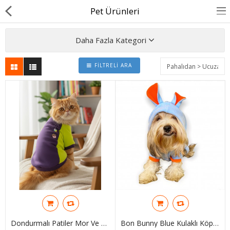
Pet Ürünleri
Daha Fazla Kategori
FILTRELI ARA
BASINDA BİZ
KÖPEKLER İÇİN
KEDİLER İÇİN
AKSESUAR
BLOG
BEDEN YARDIMI
Karşılaştır
A. Listem (0)
Dondurmalı Patiler Mor Ve Fosforlu Sarı Kedi Polar Sweatshirt
Bon Bunny Blue Kulaklı Köpek Tulumu Kıyafeti