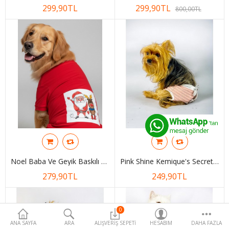
299,90TL
299,90TL
Para Birimi
800,00TL
Noel Baba Ve Geyik Baskılı Kırmızı Pamuklu Yılbaşı Köpek Tişörtü | Orta Ve Büyük Irklar İçin
Pink Shine Kemique's Secret Köpek İç Çamaşırı Regl Külot Don
279,90TL
249,90TL
0
ANA SAYFA
ARA
ALIŞVERIŞ SEPETI
HESABIM
DAHA FAZLA