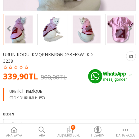
Para Birimi
ÜRÜN KODU:
KMQPNKBRGNDYBEESWTKD-
3238
339,90TL
900,00TL
ÜRETICI:
KEMIQUE
STOK DURUMU:
3
BEDEN
0
ANA SAYFA
ARA
ALIŞVERIŞ SEPETI
HESABIM
DAHA FAZLA