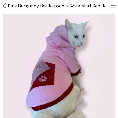
Pink Burgundy Bee Kapşonlu Sweatshirt Kedi Kıyafeti
BASINDA BİZ
KÖPEKLER İÇİN
KEDİLER İÇİN
AKSESUAR
BLOG
BEDEN YARDIMI
Karşılaştır
A. Listem (0)