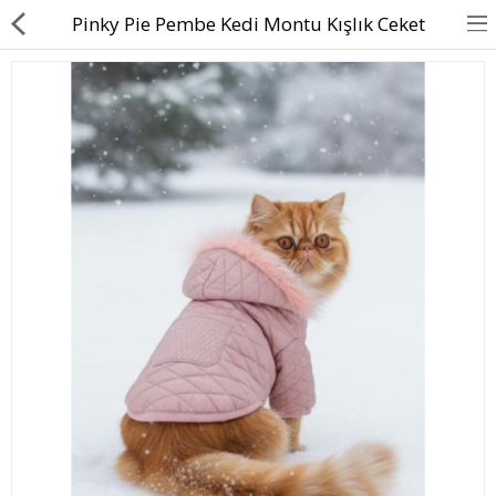
Pinky Pie Pembe Kedi Montu Kışlık Ceket
BASINDA BİZ
KÖPEKLER İÇİN
KEDİLER İÇİN
AKSESUAR
BLOG
BEDEN YARDIMI
Karşılaştır
A. Listem (0)