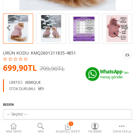
Para Birimi
ÜRÜN KODU:
KMQ2601211835-4851
699,90TL
799,90TL
ÜRETICI:
KEMIQUE
STOK DURUMU:
9
BEDEN
0
ANA SAYFA
ARA
ALIŞVERIŞ SEPETI
HESABIM
DAHA FAZLA