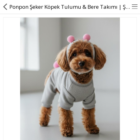
Ponpon Şeker Köpek Tulumu & Bere Takımı | Şardonlu Polar Kumaş | Küçük Irk Köpekler İçin | Tüy Dökülmesini Azaltır
BASINDA BİZ
KÖPEKLER İÇİN
KEDİLER İÇİN
AKSESUAR
BLOG
BEDEN YARDIMI
Karşılaştır
A. Listem (0)