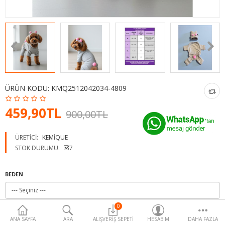
Para Birimi
ÜRÜN KODU:
KMQ2512042034-4809
459,90TL
900,00TL
ÜRETICI:
KEMIQUE
STOK DURUMU:
7
BEDEN
0
ANA SAYFA
ARA
ALIŞVERIŞ SEPETI
HESABIM
DAHA FAZLA