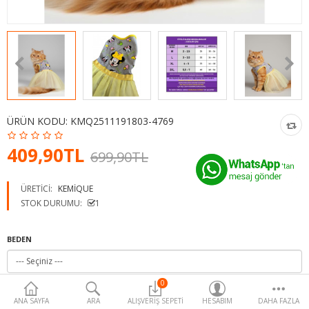
Para Birimi
ÜRÜN KODU:
KMQ2511191803-4769
409,90TL
699,90TL
ÜRETICI:
KEMIQUE
STOK DURUMU:
1
BEDEN
0
ANA SAYFA
ARA
ALIŞVERIŞ SEPETI
HESABIM
DAHA FAZLA