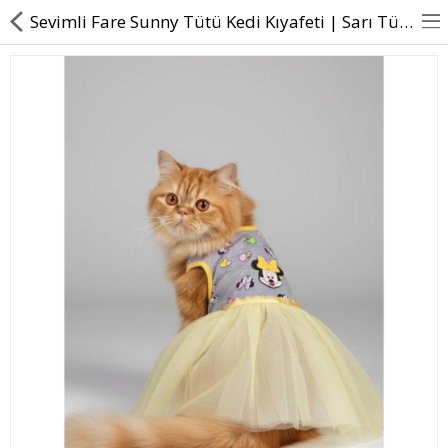
Sevimli Fare Sunny Tütü Kedi Kıyafeti | Sarı Tütülü Elbise | Kediler İçin
BASINDA BİZ
KÖPEKLER İÇİN
KEDİLER İÇİN
AKSESUAR
BLOG
BEDEN YARDIMI
Karşılaştır
A. Listem (0)