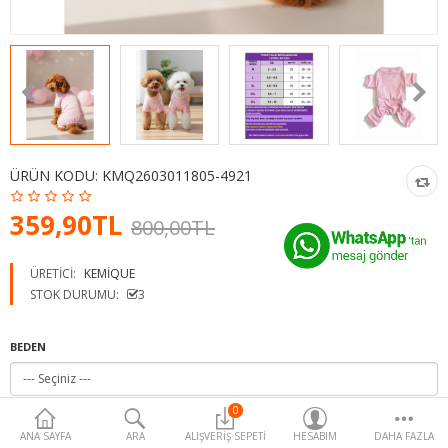
Para Birimi
ÜRÜN KODU:
KMQ2603011805-4921
359,90TL
800,00TL
ÜRETICI:
KEMIQUE
STOK DURUMU:
3
BEDEN
0
ANA SAYFA
ARA
ALIŞVERIŞ SEPETI
HESABIM
DAHA FAZLA