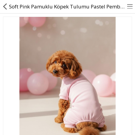
Soft Pink Pamuklu Köpek Tulumu Pastel Pembe Pijama
BASINDA BİZ
KÖPEKLER İÇİN
KEDİLER İÇİN
AKSESUAR
BLOG
BEDEN YARDIMI
Karşılaştır
A. Listem (0)