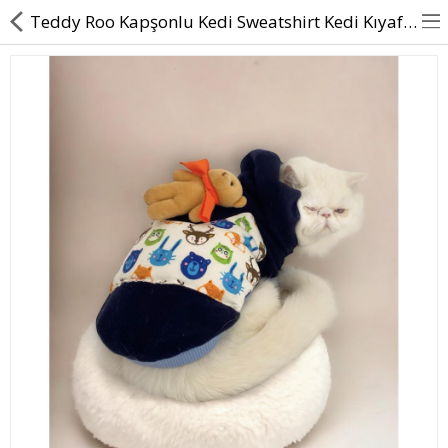
Teddy Roo Kapşonlu Kedi Sweatshirt Kedi Kıyafeti Kedi Elbisesi Kedi Giyim
BASINDA BİZ
KÖPEKLER İÇİN
KEDİLER İÇİN
AKSESUAR
BLOG
BEDEN YARDIMI
Karşılaştır
A. Listem (0)