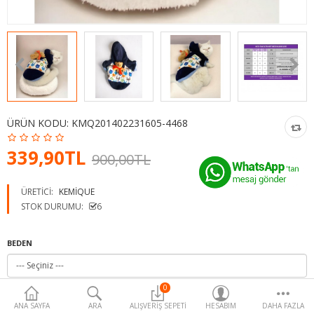
Para Birimi
ÜRÜN KODU:
KMQ201402231605-4468
339,90TL
900,00TL
ÜRETICI:
KEMIQUE
STOK DURUMU:
6
BEDEN
0
ANA SAYFA
ARA
ALIŞVERIŞ SEPETI
HESABIM
DAHA FAZLA