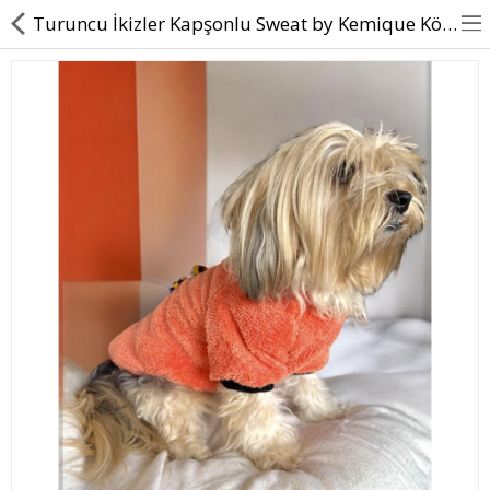
Turuncu İkizler Kapşonlu Sweat by Kemique Köpek Kazağı
BASINDA BİZ
KÖPEKLER İÇİN
KEDİLER İÇİN
AKSESUAR
BLOG
BEDEN YARDIMI
Karşılaştır
A. Listem (0)