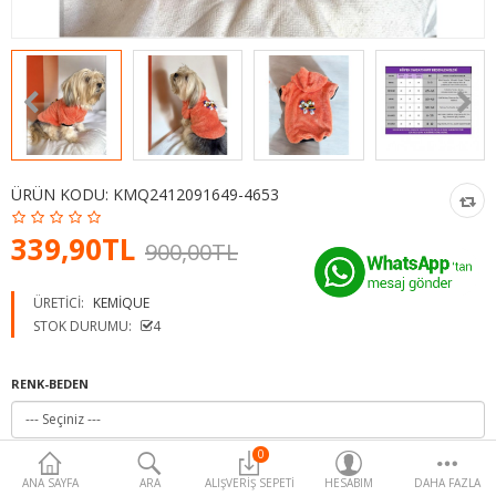
Para Birimi
ÜRÜN KODU:
KMQ2412091649-4653
339,90TL
900,00TL
ÜRETICI:
KEMIQUE
STOK DURUMU:
4
RENK-BEDEN
0
ANA SAYFA
ARA
ALIŞVERIŞ SEPETI
HESABIM
DAHA FAZLA