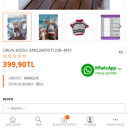
Para Birimi
ÜRÜN KODU:
KMQ2605071238-4951
399,90TL
ÜRETICI:
KEMIQUE
STOK DURUMU:
23
BEDEN
0
ANA SAYFA
ARA
ALIŞVERIŞ SEPETI
HESABIM
DAHA FAZLA