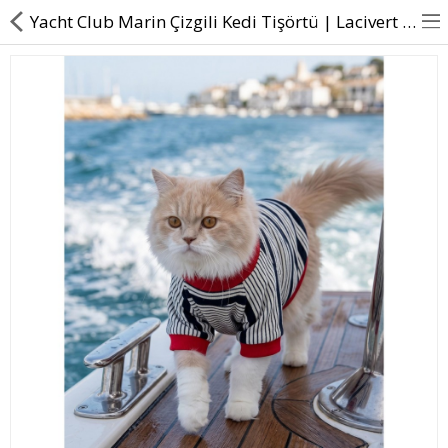
Yacht Club Marin Çizgili Kedi Tişörtü | Lacivert Kırmızı Yazlık Kedi Kıyafeti
BASINDA BİZ
KÖPEKLER İÇİN
KEDİLER İÇİN
AKSESUAR
BLOG
BEDEN YARDIMI
Karşılaştır
A. Listem (0)